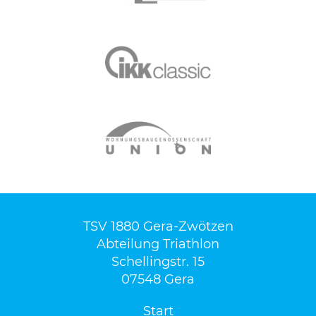
TSV 1880 Gera-Zwötzen
Abteilung Triathlon
Schellingstr. 15
07548 Gera
Start